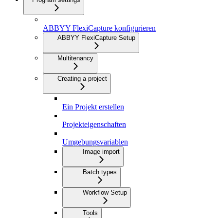
ABBYY FlexiCapture konfigurieren
ABBYY FlexiCapture Setup
Multitenancy
Creating a project
Ein Projekt erstellen
Projekteigenschaften
Umgebungsvariablen
Image import
Batch types
Workflow Setup
Tools