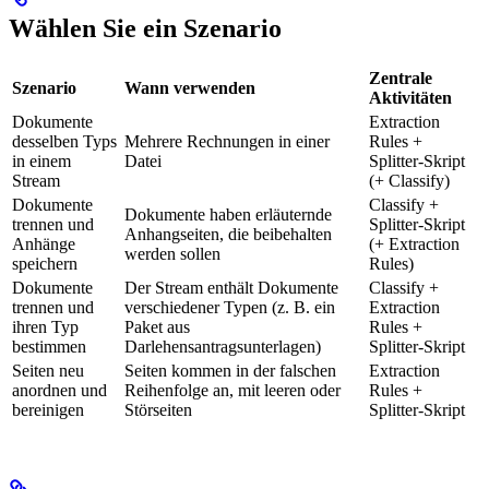
Wählen Sie ein Szenario
Zentrale
Szenario
Wann verwenden
Aktivitäten
Dokumente
Extraction
desselben Typs
Mehrere Rechnungen in einer
Rules +
in einem
Datei
Splitter-Skript
Stream
(+ Classify)
Dokumente
Classify +
Dokumente haben erläuternde
trennen und
Splitter-Skript
Anhangseiten, die beibehalten
Anhänge
(+ Extraction
werden sollen
speichern
Rules)
Dokumente
Der Stream enthält Dokumente
Classify +
trennen und
verschiedener Typen (z. B. ein
Extraction
ihren Typ
Paket aus
Rules +
bestimmen
Darlehensantragsunterlagen)
Splitter-Skript
Seiten neu
Seiten kommen in der falschen
Extraction
anordnen und
Reihenfolge an, mit leeren oder
Rules +
bereinigen
Störseiten
Splitter-Skript