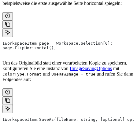
beispielsweise die erste ausgewählte Seite horizontal spiegeln:
IWorkspaceItem page = Workspace.Selection[0];
page.FlipHorizontal();
Um das Originalbild statt einer verarbeiteten Kopie zu speichern,
konfigurieren Sie eine Instanz von
IImageSavingOptions
mit
,
und
und rufen Sie dann
ColorType
Format
UseRawImage = true
Folgendes auf:
IWorkspaceItem.SaveAs(fileName: string, [optional] opti