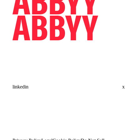
linkedin
x