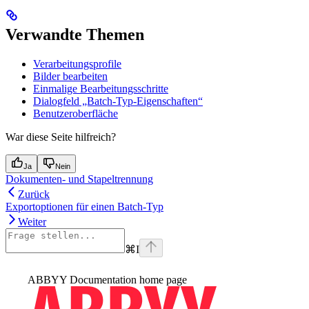
Verwandte Themen
Verarbeitungsprofile
Bilder bearbeiten
Einmalige Bearbeitungsschritte
Dialogfeld „Batch-Typ-Eigenschaften“
Benutzeroberfläche
War diese Seite hilfreich?
Ja
Nein
Dokumenten- und Stapeltrennung
Zurück
Exportoptionen für einen Batch-Typ
Weiter
⌘
I
ABBYY Documentation
home page