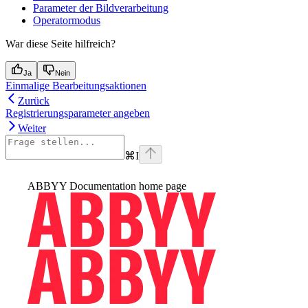
Parameter der Bildverarbeitung
Operatormodus
War diese Seite hilfreich?
Ja
Nein
Einmalige Bearbeitungsaktionen
Zurück
Registrierungsparameter angeben
Weiter
⌘
I
ABBYY Documentation
home page