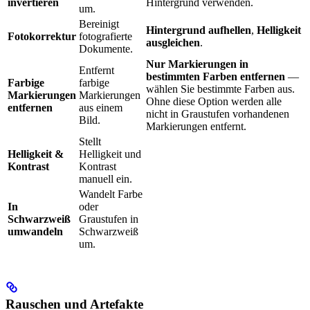
invertieren
Hintergrund verwenden.
um.
Bereinigt
Hintergrund aufhellen
,
Helligkeit
Fotokorrektur
fotografierte
ausgleichen
.
Dokumente.
Nur Markierungen in
Entfernt
bestimmten Farben entfernen
—
Farbige
farbige
wählen Sie bestimmte Farben aus.
Markierungen
Markierungen
Ohne diese Option werden alle
entfernen
aus einem
nicht in Graustufen vorhandenen
Bild.
Markierungen entfernt.
Stellt
Helligkeit &
Helligkeit und
Kontrast
Kontrast
manuell ein.
Wandelt Farbe
In
oder
Schwarzweiß
Graustufen in
umwandeln
Schwarzweiß
um.
Rauschen und Artefakte