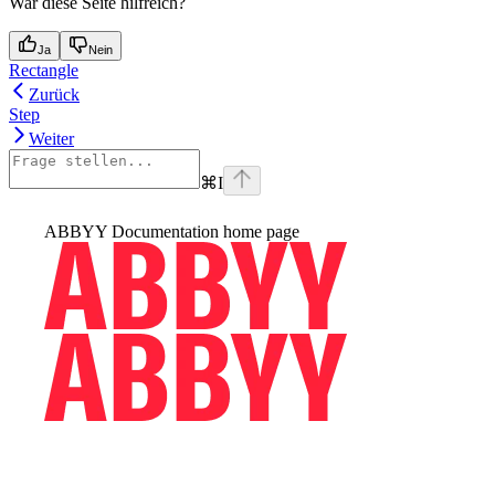
War diese Seite hilfreich?
Ja
Nein
Rectangle
Zurück
Step
Weiter
⌘
I
ABBYY Documentation
home page