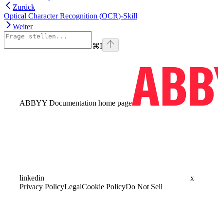
Zurück
Optical Character Recognition (OCR)-Skill
Weiter
⌘
I
ABBYY Documentation
home page
linkedin
x
Privacy Policy
Legal
Cookie Policy
Do Not Sell