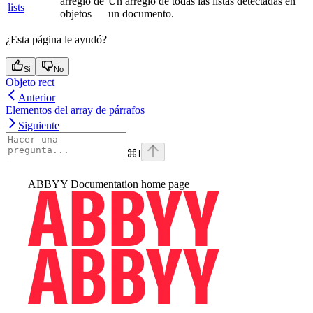
arreglo de
Un arreglo de todas las listas detectadas en
lists
objetos
un documento.
¿Esta página le ayudó?
Si
No
Objeto rect
Anterior
Elementos del array de párrafos
Siguiente
⌘
I
ABBYY Documentation
home page