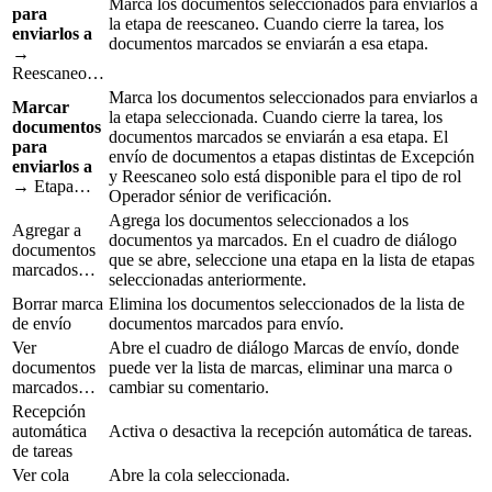
Marca los documentos seleccionados para enviarlos a
para
la etapa de reescaneo. Cuando cierre la tarea, los
enviarlos a
documentos marcados se enviarán a esa etapa.
→
Reescaneo…
Marca los documentos seleccionados para enviarlos a
Marcar
la etapa seleccionada. Cuando cierre la tarea, los
documentos
documentos marcados se enviarán a esa etapa. El
para
envío de documentos a etapas distintas de Excepción
enviarlos a
y Reescaneo solo está disponible para el tipo de rol
→ Etapa…
Operador sénior de verificación.
Agrega los documentos seleccionados a los
Agregar a
documentos ya marcados. En el cuadro de diálogo
documentos
que se abre, seleccione una etapa en la lista de etapas
marcados…
seleccionadas anteriormente.
Borrar marca
Elimina los documentos seleccionados de la lista de
de envío
documentos marcados para envío.
Ver
Abre el cuadro de diálogo Marcas de envío, donde
documentos
puede ver la lista de marcas, eliminar una marca o
marcados…
cambiar su comentario.
Recepción
automática
Activa o desactiva la recepción automática de tareas.
de tareas
Ver cola
Abre la cola seleccionada.