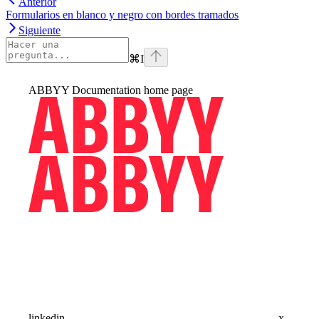
Anterior
Formularios en blanco y negro con bordes tramados
Siguiente
⌘
I
ABBYY Documentation
home page
linkedin
x