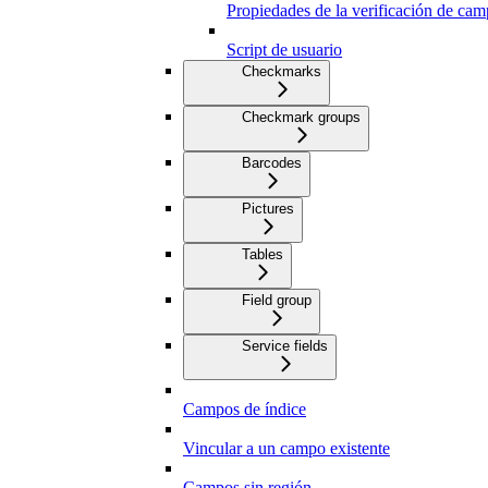
Propiedades de la verificación de ca
Script de usuario
Checkmarks
Checkmark groups
Barcodes
Pictures
Tables
Field group
Service fields
Campos de índice
Vincular a un campo existente
Campos sin región