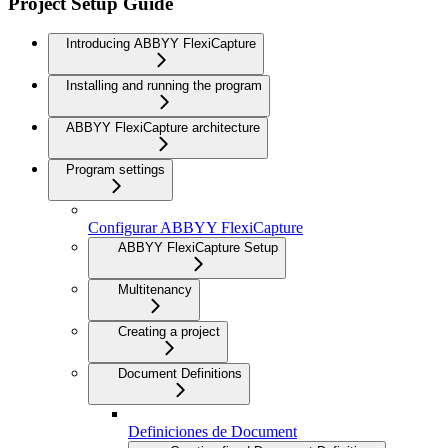
Project Setup Guide
Introducing ABBYY FlexiCapture
Installing and running the program
ABBYY FlexiCapture architecture
Program settings
Configurar ABBYY FlexiCapture
ABBYY FlexiCapture Setup
Multitenancy
Creating a project
Document Definitions
Definiciones de Document