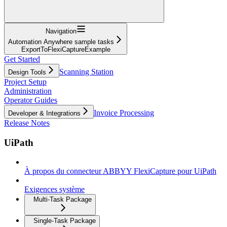
Navigation
Automation Anywhere sample tasks
ExportToFlexiCaptureExample
Get Started
Scanning Station
Design Tools
Project Setup
Administration
Operator Guides
Invoice Processing
Developer & Integrations
Release Notes
UiPath
À propos du connecteur ABBYY FlexiCapture pour UiPath
Exigences système
Multi-Task Package
Single-Task Package