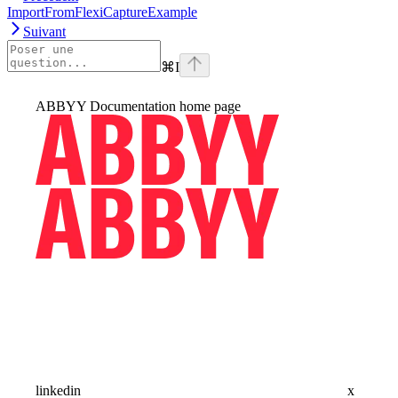
ImportFromFlexiCaptureExample
Suivant
⌘
I
ABBYY Documentation
home page
linkedin
x