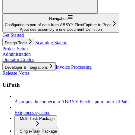
Navigation
Configuring export of data from ABBYY FlexiCapture to Pega
Ajout des assembly à une Document Definition
Get Started
Scanning Station
Design Tools
Project Setup
Administration
Operator Guides
Invoice Processing
Developer & Integrations
Release Notes
UiPath
À propos du connecteur ABBYY FlexiCapture pour UiPath
Exigences système
Multi-Task Package
Single-Task Package