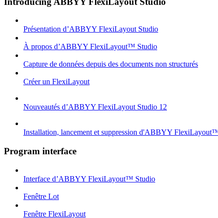
Introducing ABBYY FlexiLayout Studio
Présentation d’ABBYY FlexiLayout Studio
À propos d’ABBYY FlexiLayout™ Studio
Capture de données depuis des documents non structurés
Créer un FlexiLayout
Nouveautés d’ABBYY FlexiLayout Studio 12
Installation, lancement et suppression d'ABBYY FlexiLayout
Program interface
Interface d’ABBYY FlexiLayout™ Studio
Fenêtre Lot
Fenêtre FlexiLayout