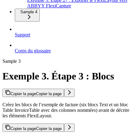
Exemple 3. Étape 27 : Exporter le FlexiLayout vers
ABBYY FlexiCapture
Sample 4
Support
Corps du glossaire
Sample 3
Exemple 3. Étape 3 : Blocs
Copier la page
Copier la page
Créez les blocs de l’exemple de facture (six blocs Text et un bloc
Table InvoiceTable avec des colonnes nommées) avant de décrire
les éléments FlexiLayout.
Copier la page
Copier la page