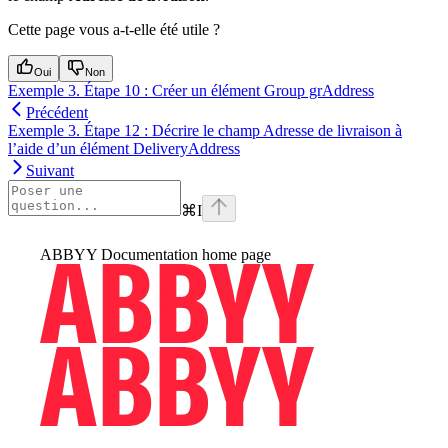
Cette page vous a-t-elle été utile ?
Oui
Non
Exemple 3. Étape 10 : Créer un élément Group grAddress
Précédent
Exemple 3. Étape 12 : Décrire le champ Adresse de livraison à
l’aide d’un élément DeliveryAddress
Suivant
⌘
I
ABBYY Documentation
home page