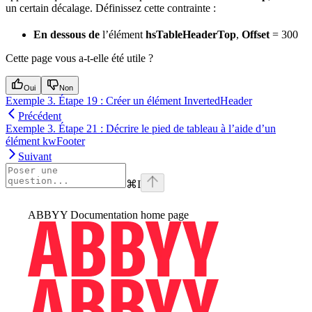
un certain décalage. Définissez cette contrainte :
En dessous de
l’élément
hsTableHeaderTop
,
Offset
= 300
Cette page vous a-t-elle été utile ?
Oui
Non
Exemple 3. Étape 19 : Créer un élément InvertedHeader
Précédent
Exemple 3. Étape 21 : Décrire le pied de tableau à l’aide d’un
élément kwFooter
Suivant
⌘
I
ABBYY Documentation
home page