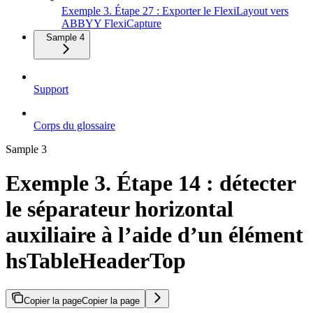
Exemple 3. Étape 27 : Exporter le FlexiLayout vers
ABBYY FlexiCapture
Sample 4
Support
Corps du glossaire
Sample 3
Exemple 3. Étape 14 : détecter
le séparateur horizontal
auxiliaire à l’aide d’un élément
hsTableHeaderTop
Copier la page
Copier la page