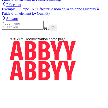
Précédent
Exemple 3. Étape 16 : Détecter le nom de la colonne Quantity à
l’aide d’un élément kwQuantity
Suivant
⌘
I
ABBYY Documentation
home page