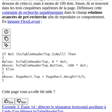
dessous de celui-ci, mais à moins de 100 dots. Sinon, ils se trouvent
dans les trois cinquièmes supérieurs de la page. Définissez cette
contrainte de recherche supplémentaire
dans le champ
relations
avancées de pré-recherche
afin de reproduire ce comportement.
En
langage FlexiLayout
:
If Not (hsTableHeaderTop.IsNull) Then
{
Below: hsTableHeaderTop, 0 * dot;
Above: hsTableHeaderTop.Bottom, -100 * dot;
} Else
{
Above: PageRect.Top + PageRect.Height*3/5;
}
Cette page vous a-t-elle été utile ?
Oui
Non
Exemple 3. Étape 14 : détecter le séparateur horizontal auxiliaire à
l’aide d’un élément hsTableHeaderTop