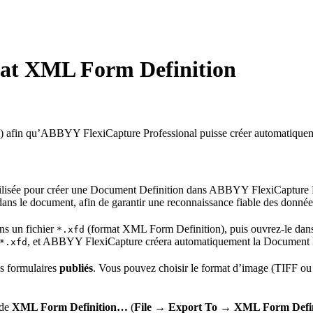
mat XML Form Definition
) afin qu’ABBYY FlexiCapture Professional puisse créer automatiqueme
lisée pour créer une Document Definition dans ABBYY FlexiCapture Pr
dans le document, afin de garantir une reconnaissance fiable des données
ns un fichier
(format XML Form Definition), puis ouvrez-le dan
*.xfd
, et ABBYY FlexiCapture créera automatiquement la Document D
*.xfd
s formulaires
publiés
. Vous pouvez choisir le format d’image (TIFF 
nde
XML Form Definition…
(
File → Export To → XML Form Defi