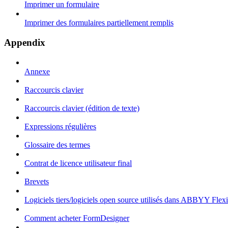
Imprimer un formulaire
Imprimer des formulaires partiellement remplis
Appendix
Annexe
Raccourcis clavier
Raccourcis clavier (édition de texte)
Expressions régulières
Glossaire des termes
Contrat de licence utilisateur final
Brevets
Logiciels tiers/logiciels open source utilisés dans ABBYY Flex
Comment acheter FormDesigner