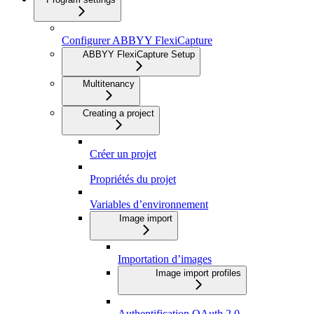
Configurer ABBYY FlexiCapture
ABBYY FlexiCapture Setup
Multitenancy
Creating a project
Créer un projet
Propriétés du projet
Variables d’environnement
Image import
Importation d’images
Image import profiles
Authentification OAuth 2.0