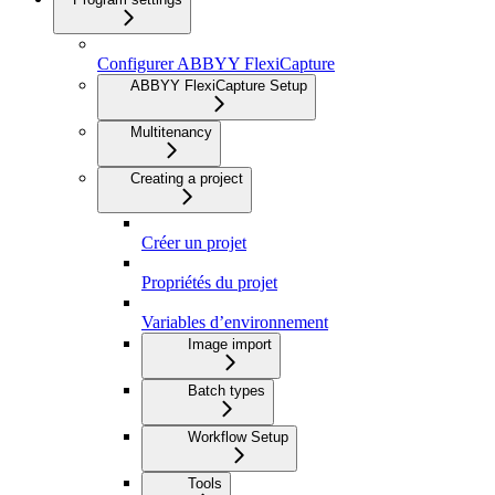
Configurer ABBYY FlexiCapture
ABBYY FlexiCapture Setup
Multitenancy
Creating a project
Créer un projet
Propriétés du projet
Variables d’environnement
Image import
Batch types
Workflow Setup
Tools