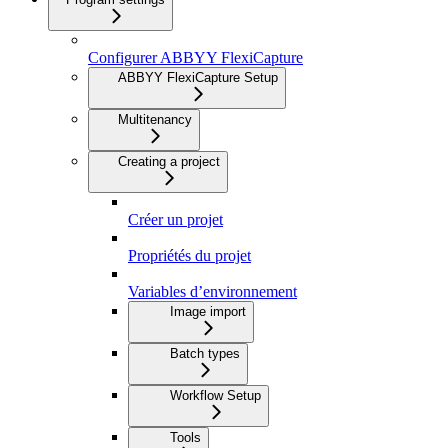
Configurer ABBYY FlexiCapture
ABBYY FlexiCapture Setup
Multitenancy
Creating a project
Créer un projet
Propriétés du projet
Variables d’environnement
Image import
Batch types
Workflow Setup
Tools