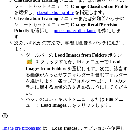
Classification Training
メニューまたは分類器バッチの
ショートカットメニューで
Change Classification Profile
を選択し、
classification profile
を指定します。
Classification Training
メニューまたは分類器バッチの
ショートカットメニューで
Change Recall/Precision
Priority
を選択し、
precision/recall balance
を指定しま
す。
次のいずれかの方法で、学習用画像をバッチに追加し
ます。
ツールバーの
Load Images from Folders
ボタン
をクリックするか、
File
メニューで
Load
Images from Folders
を選択します。次に、該当す
る画像が入ったサブフォルダーを含むフォルダー
を選択します。各サブフォルダーには、1 つのク
ラスに属する画像のみを含めるようにしてくださ
い。
バッチのコンテキストメニューまたは
File
メニ
ューで
Load Images…
をクリックします。
Image pre-processing
は、
Load Images…
オプションを使用し