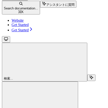
アシスタントに質問
Search documentation...
⌘
K
Website
Get Started
Get Started
検索...