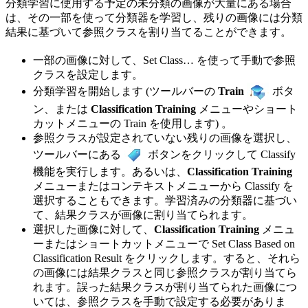
分類学習に使用する予定の未分類の画像が大量にある場合
は、その一部を使って分類器を学習し、残りの画像には分類
結果に基づいて参照クラスを割り当てることができます。
一部の画像に対して、Set Class… を使って手動で参照
クラスを設定します。
分類学習を開始します (ツールバーの
Train
ボタ
ン、または
Classification Training
メニューやショート
カットメニューの Train を使用します) 。
参照クラスが設定されていない残りの画像を選択し、
ツールバーにある
ボタンをクリックして Classify
機能を実行します。あるいは、
Classification Training
メニューまたはコンテキストメニューから Classify を
選択することもできます。学習済みの分類器に基づい
て、結果クラスが画像に割り当てられます。
選択した画像に対して、
Classification Training
メニュ
ーまたはショートカットメニューで Set Class Based on
Classification Result をクリックします。すると、それら
の画像には結果クラスと同じ参照クラスが割り当てら
れます。誤った結果クラスが割り当てられた画像につ
いては、参照クラスを手動で設定する必要がありま