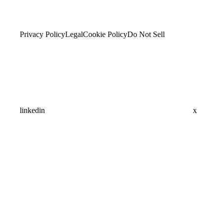
Privacy Policy
Legal
Cookie Policy
Do Not Sell
linkedin
x
Assistant