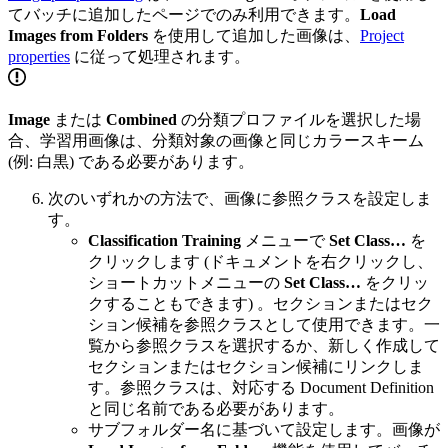
てバッチに追加したページでのみ利用できます。
Load
Images from Folders
を使用して追加した画像は、
Project
properties
に従って処理されます。
Image
または
Combined
の分類プロファイルを選択した場
合、学習用画像は、分類対象の画像と同じカラースキーム
(例: 白黒) である必要があります。
次のいずれかの方法で、画像に参照クラスを設定しま
す。
Classification Training
メニューで
Set Class…
を
クリックします (ドキュメントを右クリックし、
ショートカットメニューの
Set Class…
をクリッ
クすることもできます) 。セクションまたはセク
ション候補を参照クラスとして使用できます。一
覧から参照クラスを選択するか、新しく作成して
セクションまたはセクション候補にリンクしま
す。参照クラスは、対応する Document Definition
と同じ名前である必要があります。
サブフォルダー名に基づいて設定します。画像が