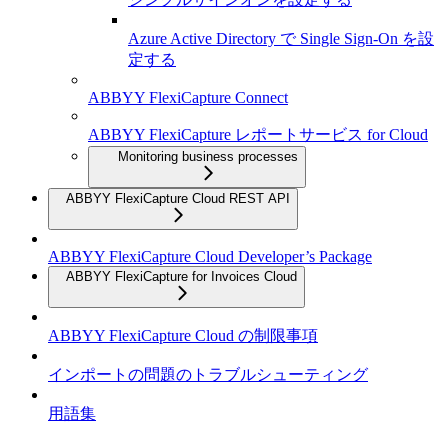
Azure Active Directory で Single Sign-On を設
定する
ABBYY FlexiCapture Connect
ABBYY FlexiCapture レポートサービス for Cloud
Monitoring business processes
ABBYY FlexiCapture Cloud REST API
ABBYY FlexiCapture Cloud Developer’s Package
ABBYY FlexiCapture for Invoices Cloud
ABBYY FlexiCapture Cloud の制限事項
インポートの問題のトラブルシューティング
用語集