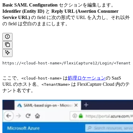
Basic SAML Configuration
セクションを編集します。
Identifier (Entity ID)
と
Reply URL (Assertion Consumer
Service URL)
の field に次の形式で URL を入力し、それ以外
の field は空白のままにします。
https://<cloud-host-name>/FlexiCapture12/Login/<TenantN
ここで、
は
処理ロケーション
の SaaS
<cloud-host-name>
URL のホスト名、
は FlexiCapture Cloud 内のテ
<TenantName>
ナント名です。