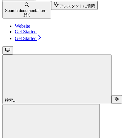
アシスタントに質問
Search documentation...
⌘
K
Website
Get Started
Get Started
検索...