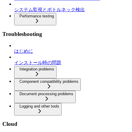
システム監視とボトルネック検出
Performance testing
Troubleshooting
はじめに
インストール時の問題
Integration problems
Component compatibility problems
Document processing problems
Logging and other tools
Cloud