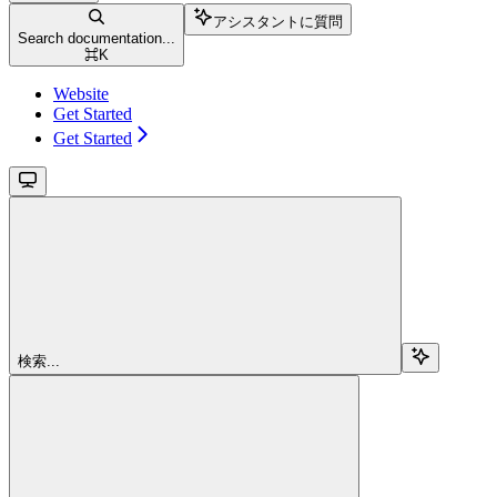
アシスタントに質問
Search documentation...
⌘
K
Website
Get Started
Get Started
検索...