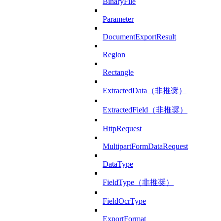
BinaryFile
Parameter
DocumentExportResult
Region
Rectangle
ExtractedData（非推奨）
ExtractedField（非推奨）
HttpRequest
MultipartFormDataRequest
DataType
FieldType（非推奨）
FieldOcrType
ExportFormat