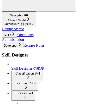
Navigation
Object Model
OutputData（非推奨）
Getting Started
Operations
Skills
Administration
Release Notes
Developer
Skill Designer
Skill Designer の概要
Classification Skill
Document Skill
Process Skill