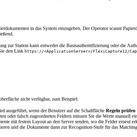
rdokumenten in das System einzugeben. Der Operator scannt Papierdokum
ließend.
dung zur Station kann entweder die Basisauthentifizierung oder die Aut
Sie den Link
https://<ApplicationServer>/FlexiCapture12/Cap
oberfläche nicht verfügbar, zum Beispiel:
d ausgeführt, wenn der Benutzer auf die Schaltfläche
Regeln prüfen
en oder falsch zugeordneten Feldern müssen Sie die Werte manuell ei
te mit festem Layout an den Server senden, wo die Felder erneut e
ieren und die Dokumente dann zur Recognition-Stufe für das Matchin