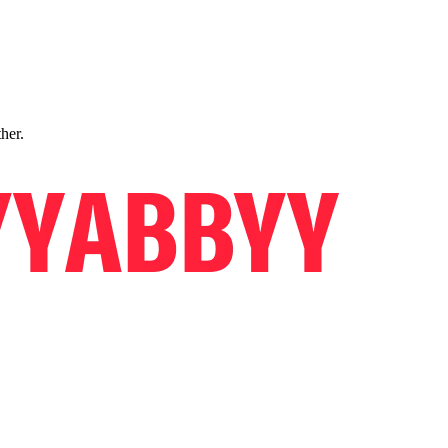
ther.