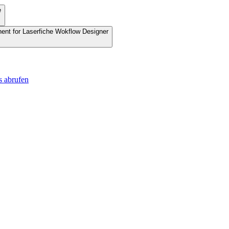
e
nent for Laserfiche Wokflow Designer
s abrufen