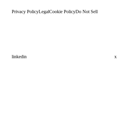
Privacy Policy
Legal
Cookie Policy
Do Not Sell
linkedin
x
Assistant