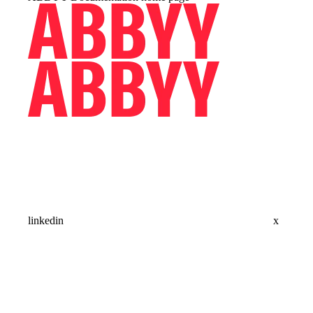
linkedin
x