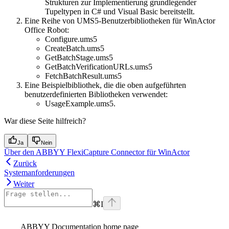
Strukturen zur Implementierung grundlegender
Tupeltypen in C# und Visual Basic bereitstellt.
Eine Reihe von UMS5-Benutzerbibliotheken für WinActor
Office Robot:
Configure.ums5
CreateBatch.ums5
GetBatchStage.ums5
GetBatchVerificationURLs.ums5
FetchBatchResult.ums5
Eine Beispielbibliothek, die die oben aufgeführten
benutzerdefinierten Bibliotheken verwendet:
UsageExample.ums5.
War diese Seite hilfreich?
Ja
Nein
Über den ABBYY FlexiCapture Connector für WinActor
Zurück
Systemanforderungen
Weiter
⌘
I
ABBYY Documentation
home page