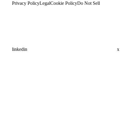
Privacy Policy
Legal
Cookie Policy
Do Not Sell
linkedin
x
Assistant