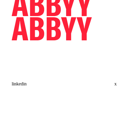
linkedin
x