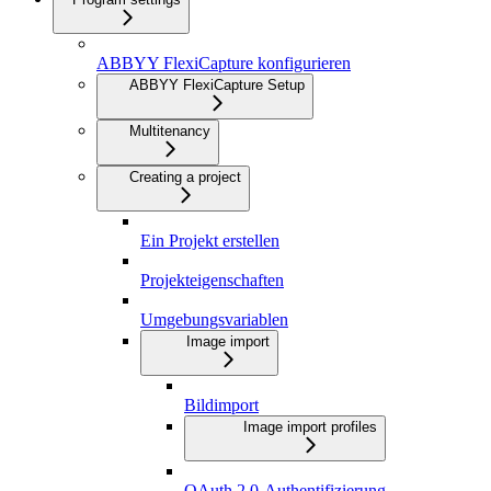
ABBYY FlexiCapture konfigurieren
ABBYY FlexiCapture Setup
Multitenancy
Creating a project
Ein Projekt erstellen
Projekteigenschaften
Umgebungsvariablen
Image import
Bildimport
Image import profiles
OAuth 2.0-Authentifizierung