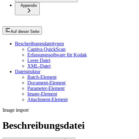
Appendix
Auf dieser Seite
Beschreibungsdateitypen
Captiva QuickScan
Erfassungssoftware für Kodak
Leere Datei
XML-Datei
Dateistruktur
Batch-Element
Document-Element
Parameter-Element
Image-Element
Attachment-Element
Image import
Beschreibungsdatei