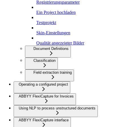
Registrierungsparameter
Ein Project hochladen
Testprojekt
Skin-Einstellungen
Qualität angezeigter Bilder
Document Definitions
Classification
Field extraction training
Operating a configured project
ABBYY FlexiCapture for Invoices
Using NLP to process unstructured documents
ABBYY FlexiCapture interface