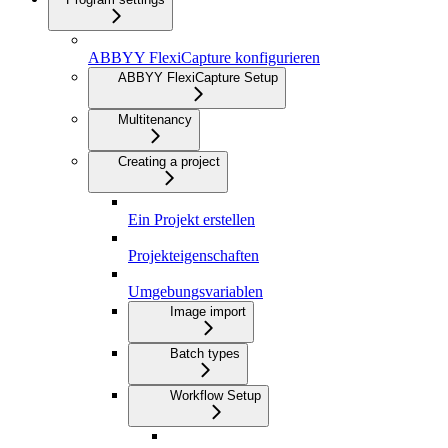
ABBYY FlexiCapture konfigurieren
ABBYY FlexiCapture Setup
Multitenancy
Creating a project
Ein Projekt erstellen
Projekteigenschaften
Umgebungsvariablen
Image import
Batch types
Workflow Setup