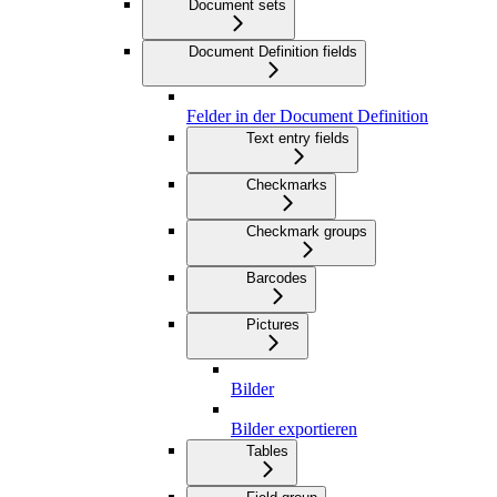
Document sets
Document Definition fields
Felder in der Document Definition
Text entry fields
Checkmarks
Checkmark groups
Barcodes
Pictures
Bilder
Bilder exportieren
Tables