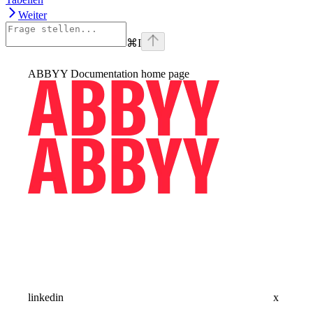
Weiter
⌘
I
ABBYY Documentation
home page
linkedin
x