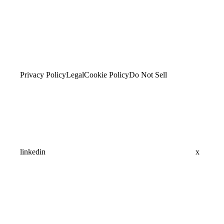
Privacy Policy
Legal
Cookie Policy
Do Not Sell
linkedin
x