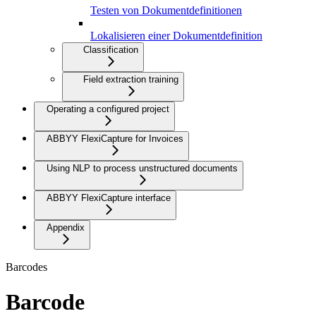
Testen von Dokumentdefinitionen
Lokalisieren einer Dokumentdefinition
Classification
Field extraction training
Operating a configured project
ABBYY FlexiCapture for Invoices
Using NLP to process unstructured documents
ABBYY FlexiCapture interface
Appendix
Barcodes
Barcode