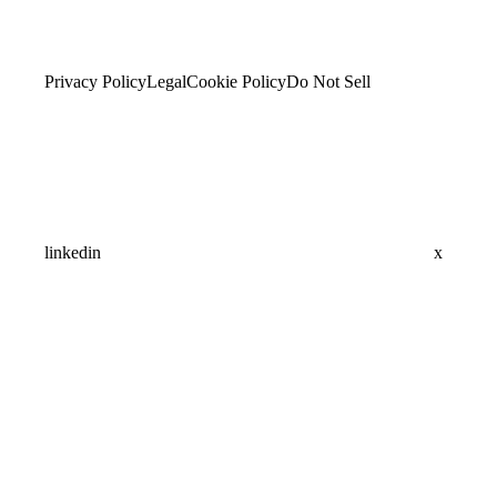
Privacy Policy
Legal
Cookie Policy
Do Not Sell
linkedin
x
Assistant