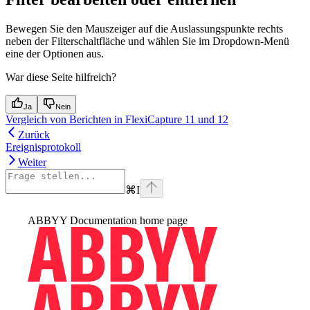
Bewegen Sie den Mauszeiger auf die Auslassungspunkte rechts
neben der Filterschaltfläche und wählen Sie im Dropdown-Menü
eine der Optionen aus.
War diese Seite hilfreich?
Ja
Nein
Vergleich von Berichten in FlexiCapture 11 und 12
Zurück
Ereignisprotokoll
Weiter
⌘
I
ABBYY Documentation
home page