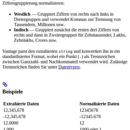
Zifferngruppierung normalisieren:
Westlich
— Gruppiert Ziffern von rechts nach links in
Dreiergruppen und verwendet Kommas zur Trennung von
Tausendern, Millionen usw.
Indisch
— Gruppiert zunächst die ersten drei Ziffern von
rechts und dann in Zweiergruppen für Zehntausender, Lakhs,
Zehnlakhs, Crores usw.
Vantage parst den extrahierten
und konvertiert ihn in ein
string
standardisiertes Format, wobei ein Punkt (
) als Trennzeichen
.
zwischen Ganzzahl- und Nachkommateil verwendet wird. Zulässige
Trennzeichen finden Sie unter
Datentypen
.
Beispiele
Extrahierte Daten
Normalisierte Daten
12,345,678
12345678
-12,345.678
-12345.678
12.0000
12
1.000
1000 oder 1