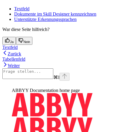
Textfeld
Dokumente im Skill Designer kennzeichnen
Unterstützte Erkennungssprachen
War diese Seite hilfreich?
Ja
Nein
Textfeld
Zurück
Tabellenfeld
Weiter
⌘
I
ABBYY Documentation
home page