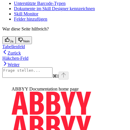
Unterstützte Barcode-Typen
Dokumente im Skill Designer kennzeichnen
Skill Monitor
Felder hinzufügen
War diese Seite hilfreich?
Ja
Nein
Tabellenfeld
Zurück
Häkchen-Feld
Weiter
⌘
I
ABBYY Documentation
home page