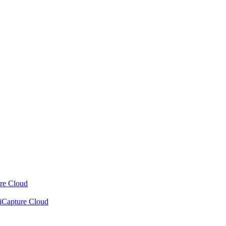
ure Cloud
xiCapture Cloud