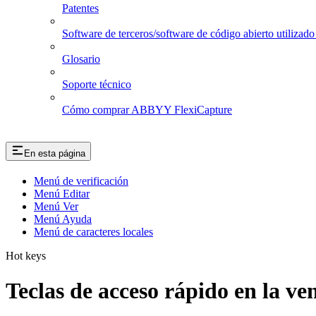
Patentes
Software de terceros/software de código abierto utiliz
Glosario
Soporte técnico
Cómo comprar ABBYY FlexiCapture
En esta página
Menú de verificación
Menú Editar
Menú Ver
Menú Ayuda
Menú de caracteres locales
Hot keys
Teclas de acceso rápido en la ve