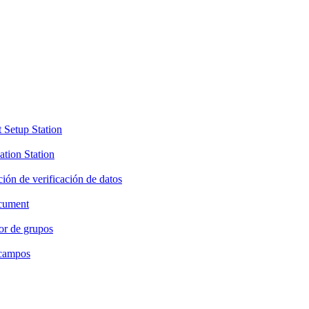
t Setup Station
ation Station
ción de verificación de datos
ocument
dor de grupos
 campos