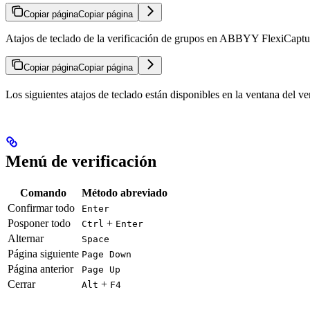
Copiar página
Copiar página
Atajos de teclado de la verificación de grupos en ABBYY FlexiCapture:
Copiar página
Copiar página
Los siguientes atajos de teclado están disponibles en la ventana del 
Menú de verificación
Comando
Método abreviado
Confirmar todo
Enter
Posponer todo
+
Ctrl
Enter
Alternar
Space
Página siguiente
Page Down
Página anterior
Page Up
Cerrar
+
Alt
F4