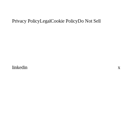
Privacy Policy
Legal
Cookie Policy
Do Not Sell
linkedin
x
Assistant