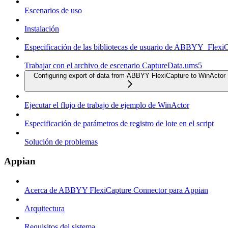
Escenarios de uso
Instalación
Especificación de las bibliotecas de usuario de ABBYY_Flexi
Trabajar con el archivo de escenario CaptureData.ums5
Configuring export of data from ABBYY FlexiCapture to WinActor
Ejecutar el flujo de trabajo de ejemplo de WinActor
Especificación de parámetros de registro de lote en el script
Solución de problemas
Appian
Acerca de ABBYY FlexiCapture Connector para Appian
Arquitectura
Requisitos del sistema