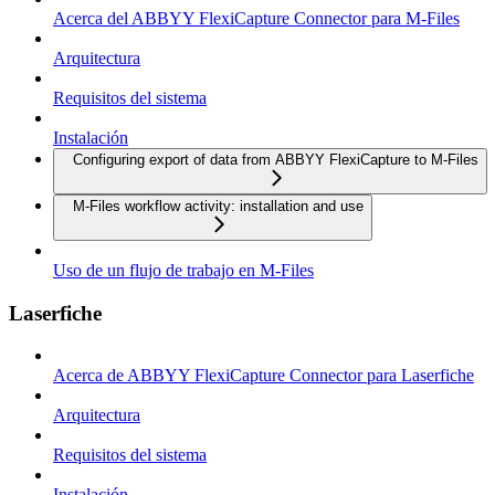
Acerca del ABBYY FlexiCapture Connector para M-Files
Arquitectura
Requisitos del sistema
Instalación
Configuring export of data from ABBYY FlexiCapture to M-Files
M-Files workflow activity: installation and use
Uso de un flujo de trabajo en M-Files
Laserfiche
Acerca de ABBYY FlexiCapture Connector para Laserfiche
Arquitectura
Requisitos del sistema
Instalación