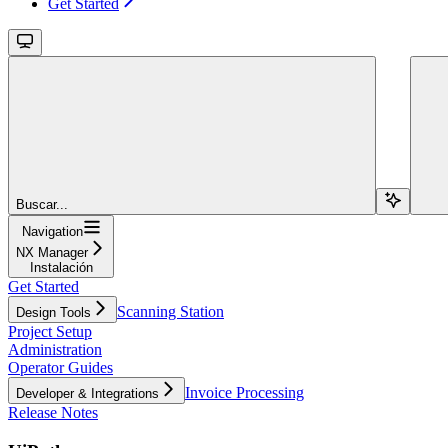
Get Started
Buscar...
Navigation
NX Manager
Instalación
Get Started
Scanning Station
Design Tools
Project Setup
Administration
Operator Guides
Invoice Processing
Developer & Integrations
Release Notes