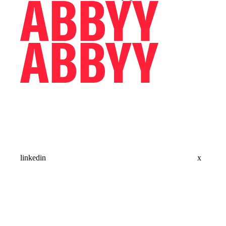
linkedin
x