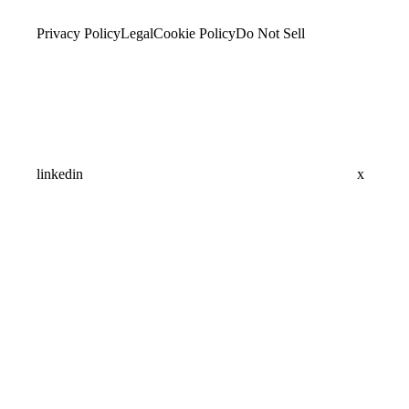
Privacy Policy
Legal
Cookie Policy
Do Not Sell
linkedin
x
Assistant