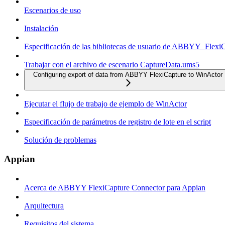
Escenarios de uso
Instalación
Especificación de las bibliotecas de usuario de ABBYY_Flexi
Trabajar con el archivo de escenario CaptureData.ums5
Configuring export of data from ABBYY FlexiCapture to WinActor
Ejecutar el flujo de trabajo de ejemplo de WinActor
Especificación de parámetros de registro de lote en el script
Solución de problemas
Appian
Acerca de ABBYY FlexiCapture Connector para Appian
Arquitectura
Requisitos del sistema