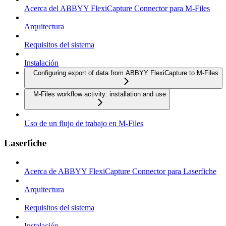
Acerca del ABBYY FlexiCapture Connector para M-Files
Arquitectura
Requisitos del sistema
Instalación
Configuring export of data from ABBYY FlexiCapture to M-Files
M-Files workflow activity: installation and use
Uso de un flujo de trabajo en M-Files
Laserfiche
Acerca de ABBYY FlexiCapture Connector para Laserfiche
Arquitectura
Requisitos del sistema
Instalación