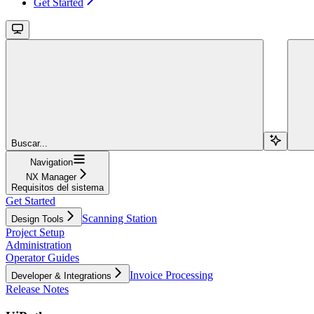
Get Started
Buscar...
Navigation
NX Manager
Requisitos del sistema
Get Started
Scanning Station
Design Tools
Project Setup
Administration
Operator Guides
Invoice Processing
Developer & Integrations
Release Notes