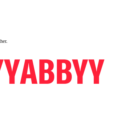
ther.