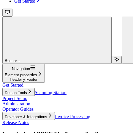
Get Started
Buscar...
Navigation
Element properties
Header y Footer
Get Started
Scanning Station
Design Tools
Project Setup
Administration
Operator Guides
Invoice Processing
Developer & Integrations
Release Notes