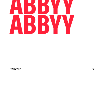
linkedin
x