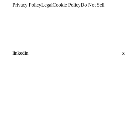
Privacy Policy
Legal
Cookie Policy
Do Not Sell
linkedin
x
Assistant