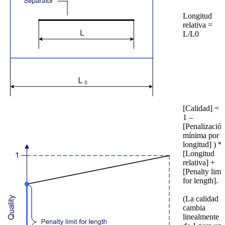
Longitud
relativa =
L/L0
[Calidad] = (
1 –
[Penalizació
mínima por
longitud] ) *
[Longitud
relativa] +
[Penalty limit
for length].
(La calidad
cambia
linealmente