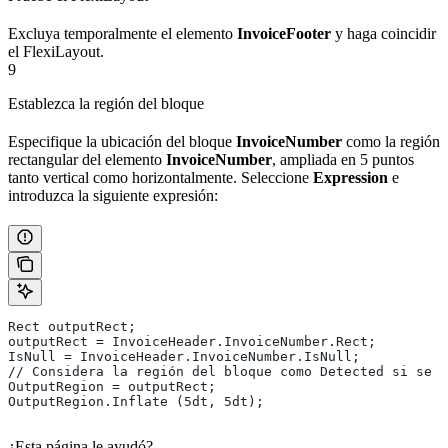
Excluya temporalmente el elemento
InvoiceFooter
y haga coincidir
el FlexiLayout.
9
Establezca la región del bloque
Especifique la ubicación del bloque
InvoiceNumber
como la región
rectangular del elemento
InvoiceNumber
, ampliada en 5 puntos
tanto vertical como horizontalmente. Seleccione
Expression
e
introduzca la siguiente expresión:
Rect outputRect;
outputRect = InvoiceHeader.InvoiceNumber.Rect;
IsNull = InvoiceHeader.InvoiceNumber.IsNull;
// Considera la región del bloque como Detected si se h
OutputRegion = outputRect;
OutputRegion.Inflate (5dt, 5dt);
¿Esta página le ayudó?