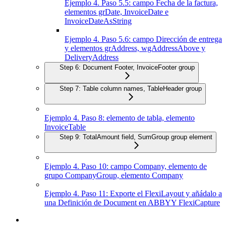
Ejemplo 4. Paso 5.5: campo Fecha de la factura,
elementos grDate, InvoiceDate e
InvoiceDateAsString
Ejemplo 4. Paso 5.6: campo Dirección de entrega
y elementos grAddress, wgAddressAbove y
DeliveryAddress
Step 6: Document Footer, InvoiceFooter group
Step 7: Table column names, TableHeader group
Ejemplo 4. Paso 8: elemento de tabla, elemento
InvoiceTable
Step 9: TotalAmount field, SumGroup group element
Ejemplo 4. Paso 10: campo Company, elemento de
grupo CompanyGroup, elemento Company
Ejemplo 4. Paso 11: Exporte el FlexiLayout y añádalo a
una Definición de Document en ABBYY FlexiCapture