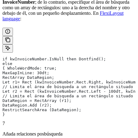
InvoiceNumber
; de lo contrario, especifique el área de búsqueda
como un array de rectángulos: uno a la derecha del nombre y otro
debajo de él, con un pequeño desplazamiento. En
FlexiLayout
language
:
if kwInvoiceNumber.IsNull then Dontfind();
else
{ WholeWordMode: true;
MaxGapInLine: 30dt;
RectArray DataRegion;
Let r1= Rect (kwInvoiceNumber.Rect.Right, kwInvoiceNumb
// Limita el área de búsqueda a un rectángulo situado a
Let r2 = Rect (kwInvoiceNumber.Rect.Left - 100dt, kwInv
// Limita el área de búsqueda a un rectángulo situado d
DataRegion = RectArray (r1);
DataRegion.Add (r2);
RestrictSearchArea (DataRegion);
}
7
Añada relaciones posbúsqueda