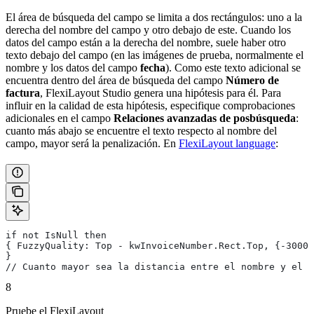
El área de búsqueda del campo se limita a dos rectángulos: uno a la
derecha del nombre del campo y otro debajo de este. Cuando los
datos del campo están a la derecha del nombre, suele haber otro
texto debajo del campo (en las imágenes de prueba, normalmente el
nombre y los datos del campo
fecha
). Como este texto adicional se
encuentra dentro del área de búsqueda del campo
Número de
factura
, FlexiLayout Studio genera una hipótesis para él. Para
influir en la calidad de esta hipótesis, especifique comprobaciones
adicionales en el campo
Relaciones avanzadas de posbúsqueda
:
cuanto más abajo se encuentre el texto respecto al nombre del
campo, mayor será la penalización. En
FlexiLayout language
:
if not IsNull then
{ FuzzyQuality: Top - kwInvoiceNumber.Rect.Top, {-30000
}
// Cuanto mayor sea la distancia entre el nombre y el b
8
Pruebe el FlexiLayout