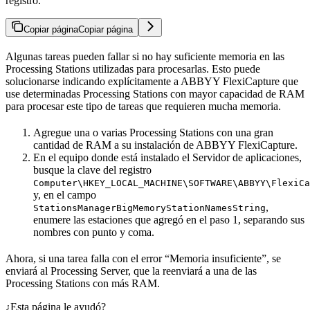
registro.
Copiar página
Copiar página
Algunas tareas pueden fallar si no hay suficiente memoria en las
Processing Stations utilizadas para procesarlas. Esto puede
solucionarse indicando explícitamente a ABBYY FlexiCapture que
use determinadas Processing Stations con mayor capacidad de RAM
para procesar este tipo de tareas que requieren mucha memoria.
Agregue una o varias Processing Stations con una gran
cantidad de RAM a su instalación de ABBYY FlexiCapture.
En el equipo donde está instalado el Servidor de aplicaciones,
busque la clave del registro
Computer\HKEY_LOCAL_MACHINE\SOFTWARE\ABBYY\FlexiCa
y, en el campo
,
StationsManagerBigMemoryStationNamesString
enumere las estaciones que agregó en el paso 1, separando sus
nombres con punto y coma.
Ahora, si una tarea falla con el error “Memoria insuficiente”, se
enviará al Processing Server, que la reenviará a una de las
Processing Stations con más RAM.
¿Esta página le ayudó?