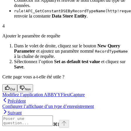
Connector for Appian) et renvoie le nom complet du type de
données.
rule!AFC_GetConstantDSEByRecordTypeName(http!reque
renvoie la constante
Data Store Entity
.
4
Ajouter le paramètre de requête
Dans le volet de droite, cliquez sur le bouton
New Query
Parameter
et ajoutez un paramètre nommé
RecordTypeName
à la chaîne de requête.
Sélectionnez l’option
Set as default test value
et cliquez sur
Save
.
Cette page vous a-t-elle été utile ?
Oui
Non
Modifiez l’application ABBYYFlexiCapture
Précédent
Configurer l’affichage d’un type d’enregistrement
Suivant
⌘
I