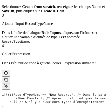
Sélectionnez
Create from scratch
, renseignez les champs
Name
et
Save In
, puis cliquez sur
Create & Edit
.
3
Ajouter l'input RecordTypeName
Dans la boîte de dialogue
Rule Inputs
, cliquez sur l’icône
+
et
ajoutez une variable d’entrée de type
Text
nommée
.
RecordTypeName
4
Coller l'expression
Dans l’éditeur de code à gauche, collez l’expression suivante :
if(ri!RecordTypeName == "New Records", /* Dans le param
    cons!New_Constant, /* Après cons!, indiquez le nom 
    null /* S'il y a plusieurs types d’enregistrement d
)