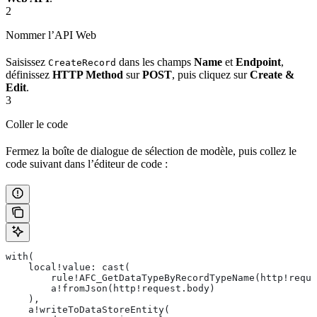
2
Nommer l’API Web
Saisissez
dans les champs
Name
et
Endpoint
,
CreateRecord
définissez
HTTP Method
sur
POST
, puis cliquez sur
Create &
Edit
.
3
Coller le code
Fermez la boîte de dialogue de sélection de modèle, puis collez le
code suivant dans l’éditeur de code :
with(
    local!value: cast(
        rule!AFC_GetDataTypeByRecordTypeName(http!reque
        a!fromJson(http!request.body)
    ),
    a!writeToDataStoreEntity(