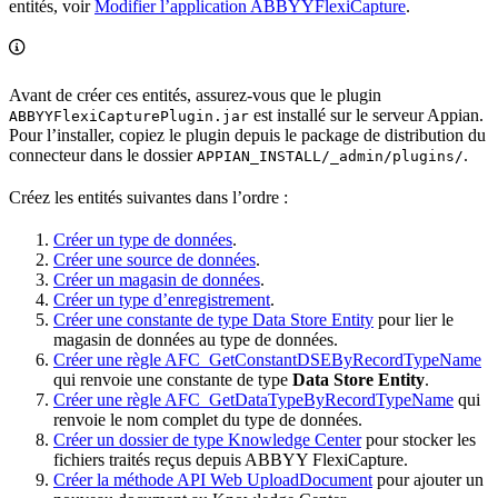
entités, voir
Modifier l’application ABBYYFlexiCapture
.
Avant de créer ces entités, assurez-vous que le plugin
est installé sur le serveur Appian.
ABBYYFlexiCapturePlugin.jar
Pour l’installer, copiez le plugin depuis le package de distribution du
connecteur dans le dossier
.
APPIAN_INSTALL/_admin/plugins/
Créez les entités suivantes dans l’ordre :
Créer un type de données
.
Créer une source de données
.
Créer un magasin de données
.
Créer un type d’enregistrement
.
Créer une constante de type Data Store Entity
pour lier le
magasin de données au type de données.
Créer une règle AFC_GetConstantDSEByRecordTypeName
qui renvoie une constante de type
Data Store Entity
.
Créer une règle AFC_GetDataTypeByRecordTypeName
qui
renvoie le nom complet du type de données.
Créer un dossier de type Knowledge Center
pour stocker les
fichiers traités reçus depuis ABBYY FlexiCapture.
Créer la méthode API Web UploadDocument
pour ajouter un