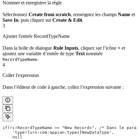
Nommer et enregistrer la règle
Sélectionnez
Create from scratch
, renseignez les champs
Name
et
Save In
, puis cliquez sur
Create & Edit
.
3
Ajouter l'entrée RecordTypeName
Dans la boîte de dialogue
Rule Inputs
, cliquez sur l’icône
+
et
ajoutez une variable d’entrée de type
Text
nommée
.
RecordTypeName
4
Coller l'expression
Dans l’éditeur de code à gauche, collez l’expression suivante :
if(ri!RecordTypeName == "New Records", /* Dans le param
    'type!{urn:com:appian:types}NewDataType',
    null