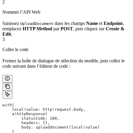
2
Nommer l’API Web
Saisissez
dans les champs
Name
et
Endpoint
,
UploadDocument
remplacez
HTTP Method
par
POST
, puis cliquez sur
Create &
Edit
.
3
Coller le code
Fermez la boîte de dialogue de sélection du modèle, puis collez le
code suivant dans l’éditeur de code :
with(
    local!value: http!request.body,
    a!httpResponse(
        statusCode: 200,
        headers: {},
        body: uploaddocument(local!value)
    )