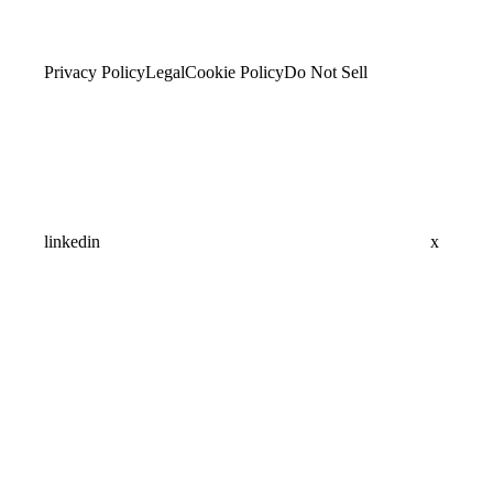
Privacy Policy
Legal
Cookie Policy
Do Not Sell
linkedin
x
Assistant