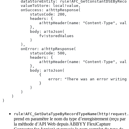
        dataStoreEntity: rule!AFC_GetConstantDSEByRecor
        valueToStore: local!value,
        onSuccess: a!httpResponse(
            statusCode: 200,
            headers: {
                a!httpHeader(name: "Content-Type", valu
            },
            body: a!toJson(
                fv!storedValues
            )
        ),
        onError: a!httpResponse(
            statusCode: 500,
            headers: {
                a!httpHeader(name: "Content-Type", valu
            },
            body: a!toJson(
                {
                    error: "There was an error writing 
                }
            )
        )
    )
)
rule!AFC_GetDataTypeByRecordTypeName(http!request.
prend en paramètre le nom du type d’enregistrement (reçu par
la méthode d’API Web depuis ABBYY FlexiCapture