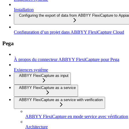
Installation
Configuring the export of data from ABBYY FlexiCapture to Appia
Configuration d’un projet dans ABBYY FlexiCapture Cloud
Pega
À propos du connecteur ABBYY FlexiCapture pour Pega
Exigences système
ABBYY FlexiCapture as input
ABBYY FlexiCapture as a service
ABBYY FlexiCapture as a service with verification
ABBYY FlexiCapture en mode service avec vérification
Architecture