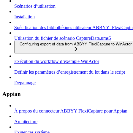
Scénarios d’utilisation
Installation
Spécification des bibliothèques utilisateur ABBYY_FlexiCapt
Utilisation du fichier de scénario CaptureData.ums5
Configuring export of data from ABBYY FlexiCapture to WinActor
Exécution du workflow d’exemple WinActor
Définir les paramètres d’enregistrement du lot dans le script
Dépannage
Appian
À propos du connecteur ABBYY FlexiCapture pour Appian
Architecture
Exigences système