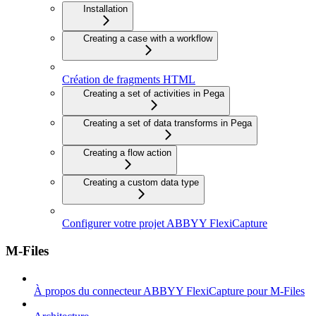
Installation
Creating a case with a workflow
Création de fragments HTML
Creating a set of activities in Pega
Creating a set of data transforms in Pega
Creating a flow action
Creating a custom data type
Configurer votre projet ABBYY FlexiCapture
M-Files
À propos du connecteur ABBYY FlexiCapture pour M-Files