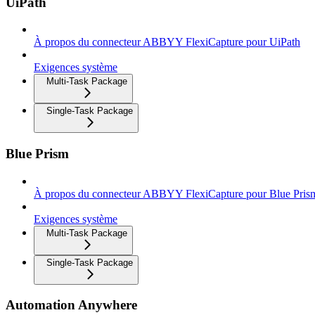
UiPath
À propos du connecteur ABBYY FlexiCapture pour UiPath
Exigences système
Multi-Task Package
Single-Task Package
Blue Prism
À propos du connecteur ABBYY FlexiCapture pour Blue Pris
Exigences système
Multi-Task Package
Single-Task Package
Automation Anywhere