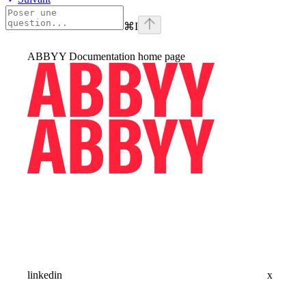
⌘
I
ABBYY Documentation
home page
linkedin
x