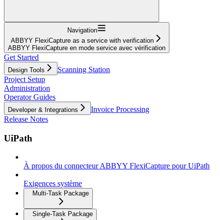
Navigation
ABBYY FlexiCapture as a service with verification
ABBYY FlexiCapture en mode service avec vérification
Get Started
Scanning Station
Design Tools
Project Setup
Administration
Operator Guides
Invoice Processing
Developer & Integrations
Release Notes
UiPath
À propos du connecteur ABBYY FlexiCapture pour UiPath
Exigences système
Multi-Task Package
Single-Task Package